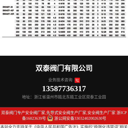
双泰阀门有限公司
业务技术咨询:
13587736317
地址：浙江省温州市瓯北东瓯工业区双泰工业园
双泰阀门专产安全阀厂家,先导式安全阀生产厂家,安全阀生产厂家
浙ICP
备16023639号
浙公网安备33032402002630号
本站全力支持关于《中华人民共和国广告法》实施的“极限化违禁词”相关