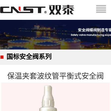
■
国标安全阀系列
保温夹套波纹管平衡式安全阀